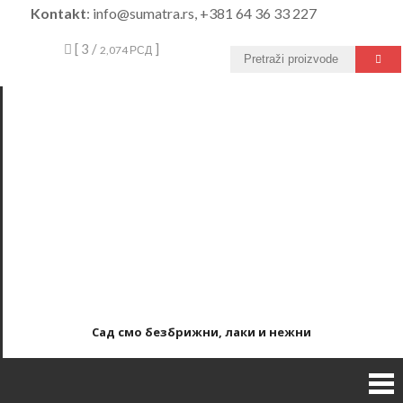
Skip
Kontakt
: info@sumatra.rs, +381 64 36 33 227
to
[ 3 /
]
2,074 РСД
content
Сад смо безбрижни, лаки и нежни