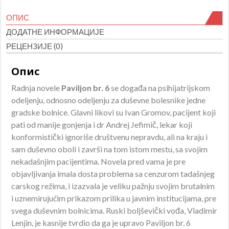
P.
ОПИС
Čehov
ДОДАТНЕ ИНФОРМАЦИЈЕ
количина
РЕЦЕНЗИЈЕ (0)
Опис
Radnja novele
Paviljon br. 6
se događa na psihijatrijskom
odeljenju, odnosno odeljenju za duševne bolesnike jedne
gradske bolnice. Glavni likovi su Ivan Gromov, pacijent koji
pati od manije gonjenja i dr Andrej Jefimič, lekar koji
konformistički ignoriše društvenu nepravdu, ali na kraju i
sam duševno oboli i završi na tom istom mestu, sa svojim
nekadašnjim pacijentima. Novela pred vama je pre
objavljivanja imala dosta problema sa cenzurom tadašnjeg
carskog režima, i izazvala je veliku pažnju svojim brutalnim
i uznemirujućim prikazom prilika u javnim institucijama, pre
svega duševnim bolnicima. Ruski boljševički vođa, Vladimir
Lenjin, je kasnije tvrdio da ga je upravo Paviljon br. 6