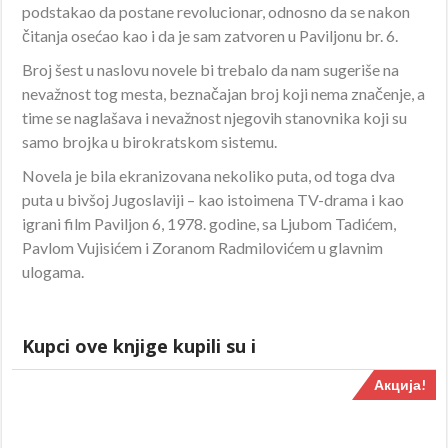
podstakao da postane revolucionar, odnosno da se nakon
čitanja osećao kao i da je sam zatvoren u Paviljonu br. 6.
Broj šest u naslovu novele bi trebalo da nam sugeriše na
nevažnost tog mesta, beznačajan broj koji nema značenje, a
time se naglašava i nevažnost njegovih stanovnika koji su
samo brojka u birokratskom sistemu.
Novela je bila ekranizovana nekoliko puta, od toga dva
puta u bivšoj Jugoslaviji – kao istoimena TV-drama i kao
igrani film Paviljon 6, 1978. godine, sa Ljubom Tadićem,
Pavlom Vujisićem i Zoranom Radmilovićem u glavnim
ulogama.
Kupci ove knjige kupili su i
Акција!