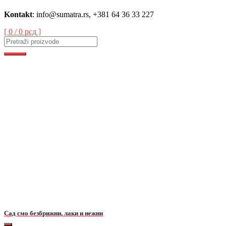
Skip
Kontakt
: info@sumatra.rs, +381 64 36 33 227
to
content
[ 0 /
0 рсд
]
Сад смо безбрижни, лаки и нежни