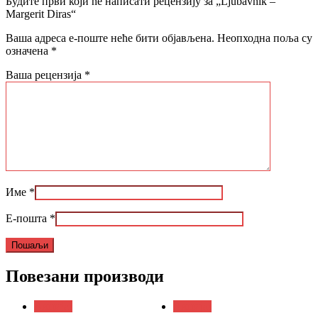
Будите први који ће написати рецензију за „Ljubavnik –
Margerit Diras“
Ваша адреса е-поште неће бити објављена.
Неопходна поља су
означена
*
Ваша рецензија
*
Име
*
Е-пошта
*
Повезани производи
Акција!
Акција!