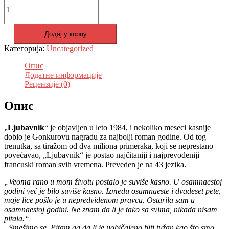
била:
649 рсд.
-
880 рсд.
Margerit
Diras
Додај у корпу
количина
Категорија:
Uncategorized
Опис
Додатне информације
Рецензије (0)
Опис
„
Ljubavnik
“ je objavljen u leto 1984, i nekoliko meseci kasnije
dobio je Gonkurovu nagradu za najbolji roman godine. Od tog
trenutka, sa tiražom od dva miliona primeraka, koji se neprestano
povećavao, „Ljubavnik“ je postao najčitaniji i najprevođeniji
francuski roman svih vremena. Preveden je na 43 jezika.
„Veoma rano u mom životu postalo je suviše kasno. U osamnaestoj
godini već je bilo suviše kasno. Između osamnaeste i dvadeset pete,
moje lice pošlo je u nepredviđenom pravcu. Ostarila sam u
osamnaestoj godini. Ne znam da li je tako sa svima, nikada nisam
pitala.“
„Smešimo se. Pitam ga da li je uobičajeno biti tužan kao što smo