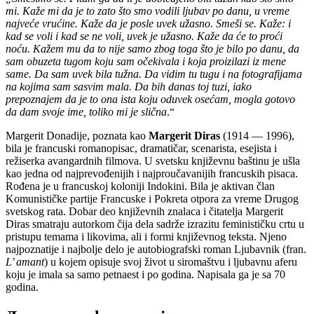
mi. Kaže mi da je to zato što smo vodili ljubav po danu, u vreme
najveće vrućine. Kaže da je posle uvek užasno. Smeši se. Kaže: i
kad se voli i kad se ne voli, uvek je užasno. Kaže da će to proći
noću. Kažem mu da to nije samo zbog toga što je bilo po danu, da
sam obuzeta tugom koju sam očekivala i koja proizilazi iz mene
same. Da sam uvek bila tužna. Da vidim tu tugu i na fotografijama
na kojima sam sasvim mala. Da bih danas toj tuzi, iako
prepoznajem da je to ona ista koju oduvek osećam, mogla gotovo
da dam svoje ime, toliko mi je slična
.“
Margerit Donadije, poznata kao
Margerit Diras
(1914 — 1996),
bila je francuski romanopisac, dramatičar, scenarista, esejista i
režiserka avangardnih filmova. U svetsku književnu baštinu je ušla
kao jedna od najprevođenijih i najproučavanijih francuskih pisaca.
Rođena je u francuskoj koloniji Indokini. Bila je aktivan član
Komunističke partije Francuske i Pokreta otpora za vreme Drugog
svetskog rata. Dobar deo književnih znalaca i čitatelja Margerit
Diras smatraju autorkom čija dela sadrže izrazitu feminističku crtu u
pristupu temama i likovima, ali i formi književnog teksta. Njeno
najpoznatije i najbolje delo je autobiografski roman Ljubavnik (fran.
L’ amant
) u kojem opisuje svoj život u siromaštvu i ljubavnu aferu
koju je imala sa samo petnaest i po godina. Napisala ga je sa 70
godina.