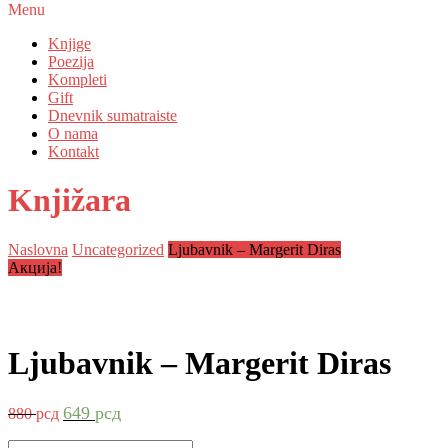
Menu
Knjige
Poezija
Kompleti
Gift
Dnevnik sumatraiste
O nama
Kontakt
Knjižara
Naslovna
Uncategorized
Ljubavnik – Margerit Diras
Акција!
Ljubavnik – Margerit Diras
Оригинална
Тренутна
649
рсд
880
рсд
цена
цена
је
је:
Ljubavnik