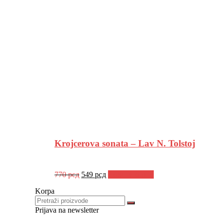
била:
599 рсд.
770 рсд.
Krojcerova sonata – Lav N. Tolstoj
Оригинална
Тренутна
770
рсд
549
рсд
Додај у корпу
цена
цена
Korpa
је
је:
била:
549 рсд.
770 рсд.
Prijava na newsletter