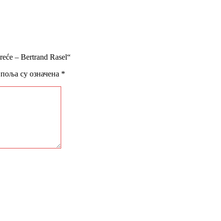
eće – Bertrand Rasel“
поља су означена
*