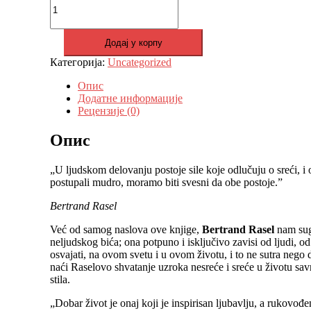
sreće
била:
699 рсд.
-
990 рсд.
Bertrand
Додај у корпу
Rasel
количина
Категорија:
Uncategorized
Опис
Додатне информације
Рецензије (0)
Опис
„U ljudskom delovanju postoje sile koje odlučuju o sreći, i
postupali mudro, moramo biti svesni da obe postoje.”
Bertrand Rasel
Već od samog naslova ove knjige,
Bertrand Rasel
nam suge
neljudskog bića; ona potpuno i isključivo zavisi od ljudi, od
osvajati, na ovom svetu i u ovom životu, i to ne sutra nego
naći Raselovo shvatanje uzroka nesreće i sreće u životu sav
stila.
„Dobar život je onaj koji je inspirisan ljubavlju, a rukovođ