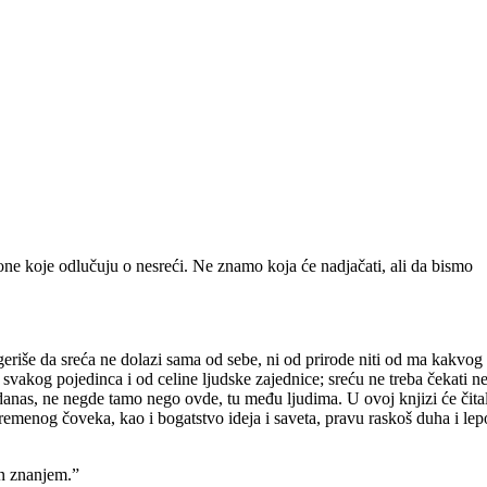
 one koje odlučuju o nesreći. Ne znamo koja će nadjačati, ali da bismo
riše da sreća ne dolazi sama od sebe, ni od prirode niti od ma kakvog
 svakog pojedinca i od celine ljudske zajednice; sreću ne treba čekati n
 danas, ne negde tamo nego ovde, tu među ljudima. U ovoj knjizi će čita
remenog čoveka, kao i bogatstvo ideja i saveta, pravu raskoš duha i lep
en znanjem.”