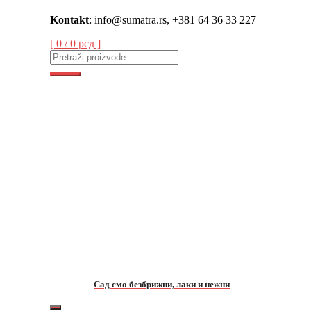
Skip
Kontakt
: info@sumatra.rs, +381 64 36 33 227
to
content
[ 0 /
0 рсд
]
Сад смо безбрижни, лаки и нежни