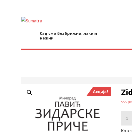
Skip
to
content
Сад смо безбрижни, лаки и
нежни
Zi
Акција!
999
рс
Zidar
priče
-
Катег