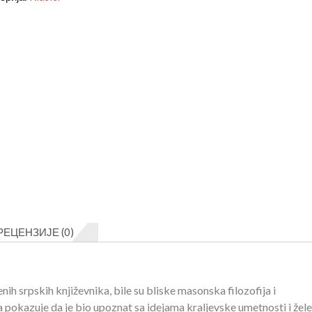
999 рсд.
rad
чина
РЕЦЕНЗИЈЕ (0)
nih srpskih književnika, bile su bliske masonska filozofija i
 pokazuje da je bio upoznat sa idejama kraljevske umetnosti i žel