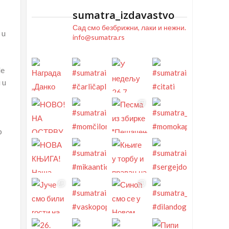
sumatra_izdavastvo
Сад смо безбрижни, лаки и нежни.
 u
info@sumatra.rs
de
 u
p