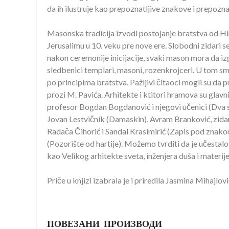
da ih ilustruje kao prepoznatljive znakove i prepoznat
Masonska tradicija izvodi postojanje bratstva od H
Jerusalimu u 10. veku pre nove ere. Slobodni zidari 
nakon ceremonije inicijacije, svaki mason mora da izg
sledbenici templari, masoni, rozenkrojceri. U tom sm
po principima bratstva. Pažljivi čitaoci mogli su da p
prozi M. Pavića. Arhitekte i ktitori hramova su glavn
profesor Bogdan Bogdanović i njegovi učenici (Dva s
Jovan Lestvičnik (Damaskin), Avram Branković, zidar 
Radača Čihorić i Sandal Krasimirić (Zapis pod znako
(Pozorište od hartije). Možemo tvrditi da je učesta
kao Velikog arhitekte sveta, inženjera duša i materi
Priče u knjizi izabrala je i priredila Jasmina Mihajlovi
ПОВЕЗАНИ ПРОИЗВОДИ