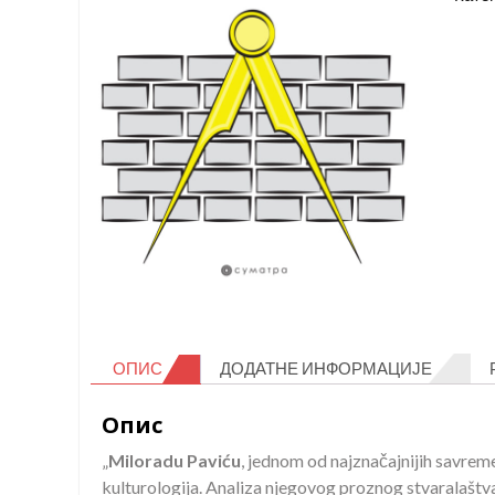
Milo
Pavić
коли
ОПИС
ДОДАТНЕ ИНФОРМАЦИЈЕ
Опис
„
Miloradu Paviću
, jednom od najznačajnijih savreme
kulturologija. Analiza njegovog proznog stvaralaštva