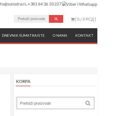
info@sumatra.rs, +381 64 36 33 227
[ 0 /
0 РСД
]
DNEVNIK SUMATRAISTE
O NAMA
KONTAKT
KORPA