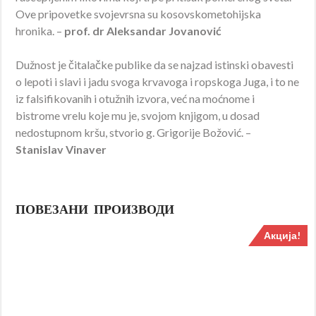
Ove pripovetke svojevrsna su kosovskometohijska
hronika. –
prof. dr Aleksandar Jovanović
Dužnost je čitalačke publike da se najzad istinski obavesti
o lepoti i slavi i jadu svoga krvavoga i ropskoga Juga, i to ne
iz falsifikovanih i otužnih izvora, već na moćnome i
bistrome vrelu koje mu je, svojom knjigom, u dosad
nedostupnom kršu, stvorio g. Grigorije Božović. –
Stanislav Vinaver
ПОВЕЗАНИ ПРОИЗВОДИ
Акција!