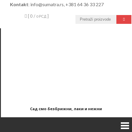
Skip
Kontakt
: info@sumatra.rs, +381 64 36 33 227
to
[ 0 /
]
0 РСД
content
Сад смо безбрижни, лаки и нежни