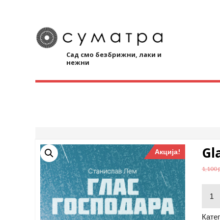
Skip
to
content
Сад смо безбрижни, лаки и
нежни
Gl
Акција!
1,100
Glas
gosp
-
Катег