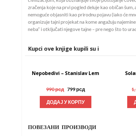
zračenja koje na prvi pogled deluje kao običan šum, al
nemoguće objasniti kao prirodnu pojavu (iako će mno
organizuje tajni projekat na kome angažuju najeminen
neba“ i otključati njegove tajne – pre nego što to ura
Kupci ove knjige kupili su i
Nepobedivi – Stanislav Lem
Акција!
Sola
Оригинална
Тренутна
990
рсд
799
рсд
1
цена
цена
ДОДАЈ У КОРПУ
је
је:
била:
799 рсд.
990 рсд.
ПОВЕЗАНИ ПРОИЗВОДИ