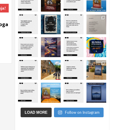
ја!
Boga
тна
д.
Follow on Instagram
LOAD MORE