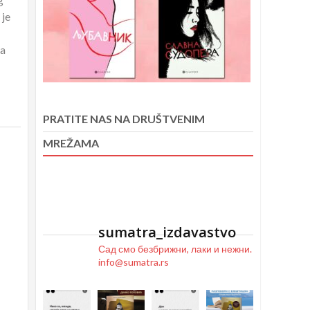
 je
sa
PRATITE NAS NA DRUŠTVENIM
MREŽAMA
sumatra_izdavastvo
Сад смо безбрижни, лаки и нежни.
info@sumatra.rs