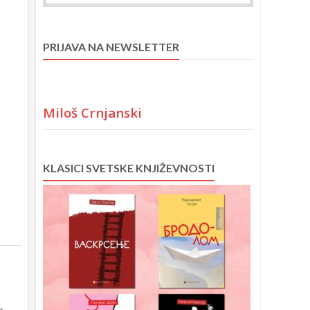
PRIJAVA NA NEWSLETTER
Miloš Crnjanski
KLASICI SVETSKE KNJIŽEVNOSTI
g