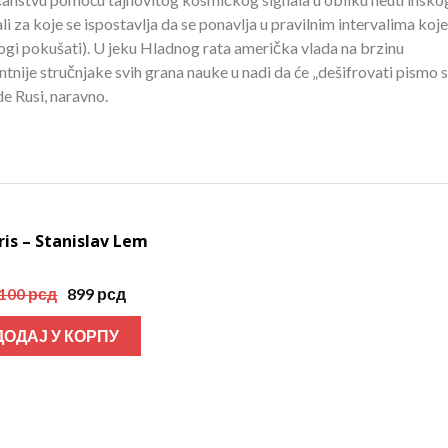
i za koje se ispostavlja da se ponavlja u pravilnim intervalima koje
gi pokušati). U jeku Hladnog rata američka vlada na brzinu
tnije stručnjake svih grana nauke u nadi da će „dešifrovati pismo 
de Rusi, naravno.
ris – Stanislav Lem
Акција!
Оригинална
Тренутна
,100
рсд
899
рсд
цена
цена
ДОДАЈ У КОРПУ
је
је:
била:
899 рсд.
1,100 рсд.