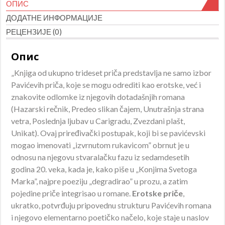
ОПИС
ДОДАТНЕ ИНФОРМАЦИЈЕ
РЕЦЕНЗИЈЕ (0)
Опис
„Knjiga od ukupno trideset priča predstavlja ne samo izbor
Pavićevih priča, koje se mogu odrediti kao erotske, već i
znakovite odlomke iz njegovih dotadašnjih romana
(Hazarski rečnik, Predeo slikan čajem, Unutrašnja strana
vetra, Poslednja ljubav u Carigradu, Zvezdani plašt,
Unikat). Ovaj priređivački postupak, koji bi se pavićevski
mogao imenovati „izvrnutom rukavicom” obrnut je u
odnosu na njegovu stvaralačku fazu iz sedamdesetih
godina 20. veka, kada je, kako piše u „Konjima Svetoga
Marka”, najpre poeziju „degradirao” u prozu, a zatim
pojedine priče integrisao u romane.
Erotske priče
,
ukratko, potvrđuju pripovednu strukturu Pavićevih romana
i njegovo elementarno poetičko načelo, koje staje u naslov