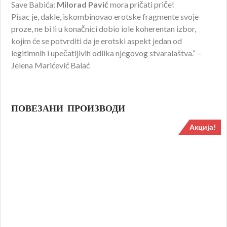
Save Babića:
Milorad Pavić
mora pričati priče!
Pisac je, dakle, iskombinovao erotske fragmente svoje
proze, ne bi li u konačnici dobio iole koherentan izbor,
kojim će se potvrditi da je erotski aspekt jedan od
legitimnih i upečatljivih odlika njegovog stvaralaštva.“ –
Jelena Marićević Balać
ПОВЕЗАНИ ПРОИЗВОДИ
Акција!