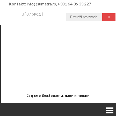
Skip
Kontakt
: info@sumatra.rs, +381 64 36 33 227
to
[ 0 /
]
0 РСД
content
Сад смо безбрижни, лаки и нежни