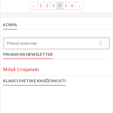
1,210 рсд.
880 рсд.
←
1
2
3
4
5
6
→
KORPA
PRIJAVA NA NEWSLETTER
Miloš Crnjanski
KLASICI SVETSKE KNJIŽEVNOSTI