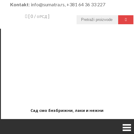
Skip
Kontakt
: info@sumatra.rs, +381 64 36 33 227
to
[ 0 /
]
0 РСД
content
Сад смо безбрижни, лаки и нежни