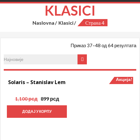
KLASICI
Naslovna
Klasici
Страна 4
С
Приказ 37–48 од 64 резултата
п
н
Акција!
Акција!
Solaris – Stanislav Lem
Оригинална
Тренутна
1,100
рсд
899
рсд
цена
цена
је
је:
ДОДАЈ У КОРПУ
била:
899 рсд.
1,100 рсд.